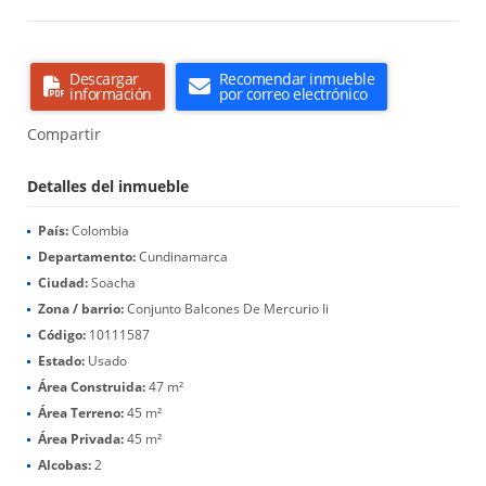
Descargar
Recomendar inmueble
información
por correo electrónico
Compartir
Detalles del inmueble
País:
Colombia
Departamento:
Cundinamarca
Ciudad:
Soacha
Zona / barrio:
Conjunto Balcones De Mercurio Ii
Código:
10111587
Estado:
Usado
Área Construida:
47 m²
Área Terreno:
45 m²
Área Privada:
45 m²
Alcobas:
2