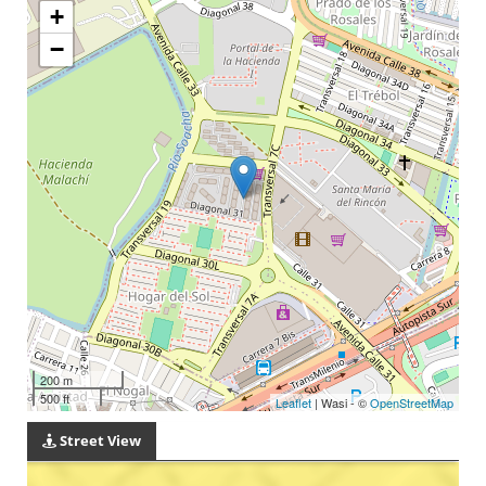
+
−
200 m
500 ft
Leaflet
| Wasi - ©
OpenStreetMap
Street View