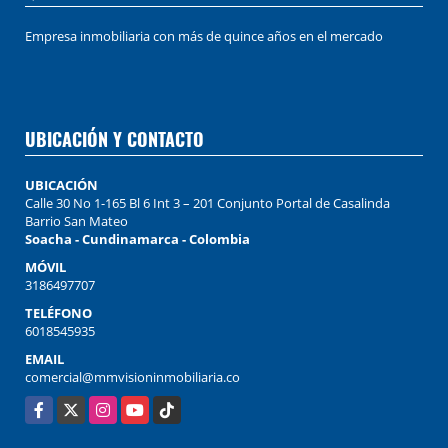
Empresa inmobiliaria con más de quince años en el mercado
UBICACIÓN Y CONTACTO
UBICACIÓN
Calle 30 No 1-165 Bl 6 Int 3 – 201 Conjunto Portal de Casalinda
Barrio San Mateo
Soacha - Cundinamarca - Colombia
MÓVIL
3186497707
TELÉFONO
6018545935
EMAIL
comercial@mmvisioninmobiliaria.co
Facebook
X
Instagram
YouTube
TikTok