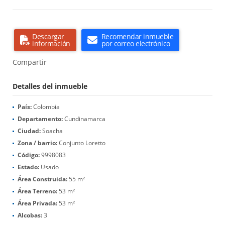
Descargar
Recomendar inmueble
información
por correo electrónico
Compartir
Detalles del inmueble
País:
Colombia
Departamento:
Cundinamarca
Ciudad:
Soacha
Zona / barrio:
Conjunto Loretto
Código:
9998083
Estado:
Usado
Área Construida:
55 m²
Área Terreno:
53 m²
Área Privada:
53 m²
Alcobas:
3