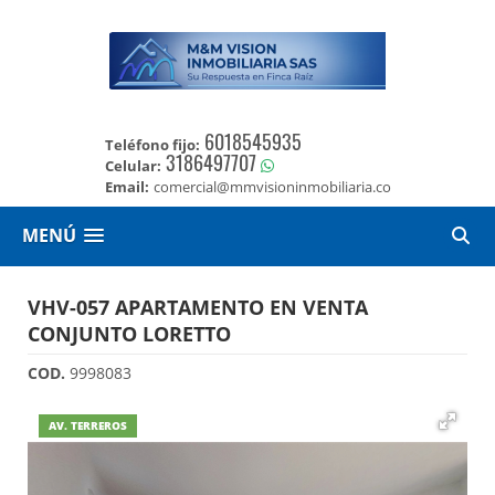
6018545935
Teléfono fijo:
3186497707
Celular:
Email:
comercial@mmvisioninmobiliaria.co
MENÚ
VHV-057 APARTAMENTO EN VENTA
CONJUNTO LORETTO
COD.
9998083
AV. TERREROS