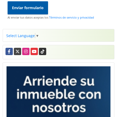
Enviar formulario
Al enviar tus datos aceptas los
Términos de servicio y privacidad
Select Language
▼
Facebook
X
Instagram
YouTube
TikTok