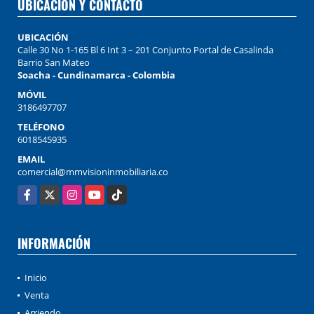
UBICACIÓN Y CONTACTO
UBICACIÓN
Calle 30 No 1-165 Bl 6 Int 3 – 201 Conjunto Portal de Casalinda
Barrio San Mateo
Soacha - Cundinamarca - Colombia
MÓVIL
3186497707
TELÉFONO
6018545935
EMAIL
comercial@mmvisioninmobiliaria.co
Facebook
X
Instagram
YouTube
TikTok
INFORMACIÓN
Inicio
Venta
Arriendo