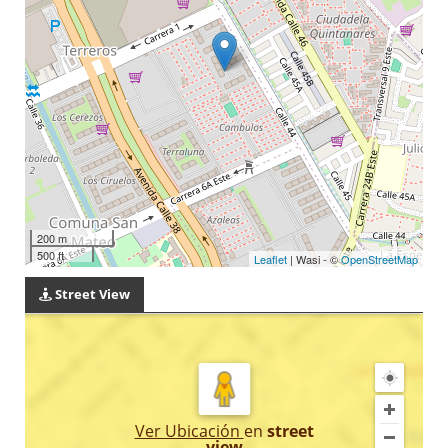
200 m
500 ft
Leaflet
| Wasi - ©
OpenStreetMap
Street View
Ver Ubicación
en
street
view