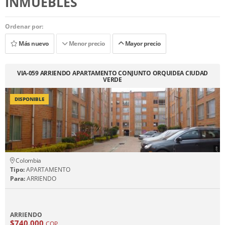
INMUEBLES
Ordenar por:
Más nuevo
Menor precio
Mayor precio
VIA-059 ARRIENDO APARTAMENTO CONJUNTO ORQUIDEA CIUDAD
VERDE
DISPONIBLE
Colombia
Tipo:
APARTAMENTO
Para:
ARRIENDO
ARRIENDO
$740.000
COP