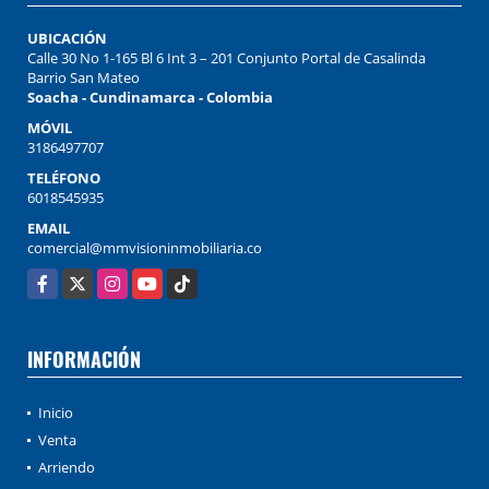
UBICACIÓN
Calle 30 No 1-165 Bl 6 Int 3 – 201 Conjunto Portal de Casalinda
Barrio San Mateo
Soacha - Cundinamarca - Colombia
MÓVIL
3186497707
TELÉFONO
6018545935
EMAIL
comercial@mmvisioninmobiliaria.co
Facebook
X
Instagram
YouTube
TikTok
INFORMACIÓN
Inicio
Venta
Arriendo