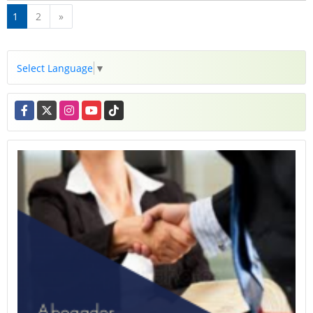
Siguiente
1
2
»
Select Language
▼
Facebook
X
Instagram
YouTube
TikTok