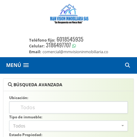
6018545935
Teléfono fijo:
3186497707
Celular:
Email:
comercial@mmvisioninmobiliaria.co
MENÚ
BÚSQUEDA AVANZADA
Ubicación:
Tipo de inmueble:
Todos
Estado Propiedad: