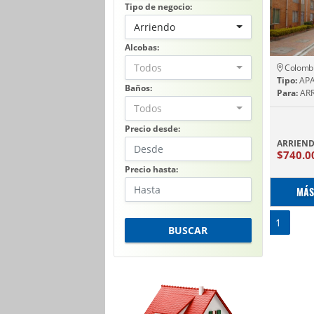
Tipo de negocio:
Arriendo
Alcobas:
Todos
Colomb
Tipo:
AP
Baños:
Para:
ARR
Todos
Precio desde:
ARRIEN
$740.0
Precio hasta:
MÁS
1
BUSCAR