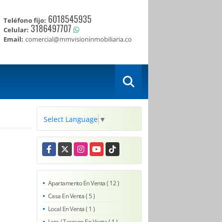
6018545935
Teléfono fijo:
3186497707
Celular:
Email:
comercial@mmvisioninmobiliaria.co
Select Language
▼
Facebook
X
Instagram
YouTube
TikTok
Apartamento En Venta ( 12 )
Casa En Venta ( 5 )
Local En Venta ( 1 )
Lote / Terreno En Venta ( 1 )