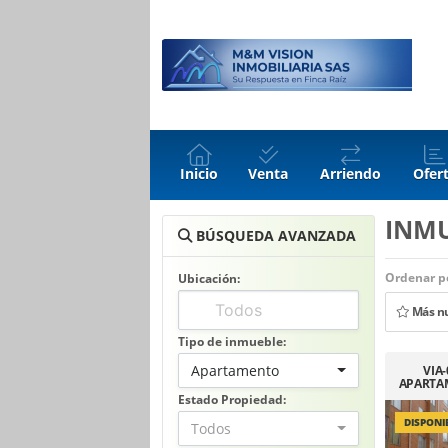
Inicio
Venta
Arriendo
Ofer
INM
BÚSQUEDA AVANZADA
Ordenar po
Ubicación:
Más n
Tipo de inmueble:
Apartamento
VIA
APARTA
ORQUID
Estado Propiedad:
DISPONI
Todos