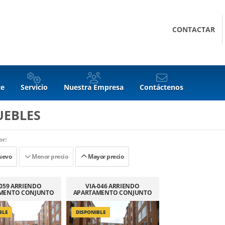
CONTACTAR
te
Servicio
Nuestra Empresa
Contáctenos
UEBLES
r:
uevo
Menor precio
Mayor precio
-059 ARRIENDO
VIA-046 ARRIENDO
MENTO CONJUNTO
APARTAMENTO CONJUNTO
EA CIUDAD VERDE
AZAFRAN
BLE
DISPONIBLE