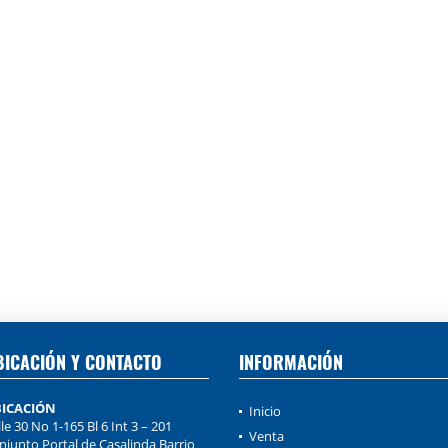
BICACIÓN Y CONTACTO
INFORMACIÓN
ICACIÓN
Inicio
le 30 No 1-165 Bl 6 Int 3 – 201
Venta
njunto Portal de Casalinda Barrio