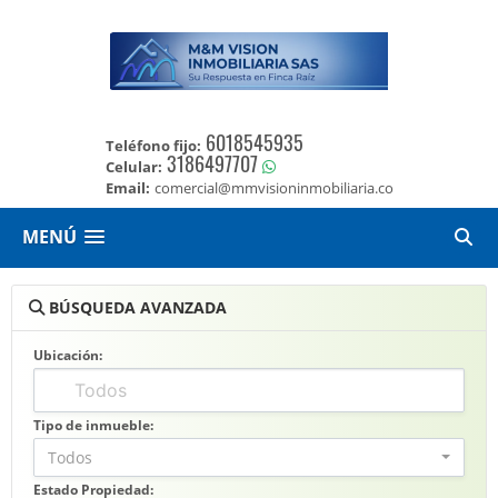
6018545935
Teléfono fijo:
3186497707
Celular:
Email:
comercial@mmvisioninmobiliaria.co
MENÚ
BÚSQUEDA AVANZADA
Ubicación:
Tipo de inmueble:
Todos
Estado Propiedad: