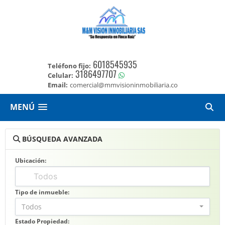
6018545935
Teléfono fijo:
3186497707
Celular:
Email:
comercial@mmvisioninmobiliaria.co
MENÚ
BÚSQUEDA AVANZADA
Ubicación:
Tipo de inmueble:
Todos
Estado Propiedad: