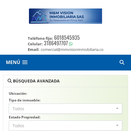
6018545935
Teléfono fijo:
3186497707
Celular:
Email:
comercial@mmvisioninmobiliaria.co
MENÚ
BÚSQUEDA AVANZADA
Ubicación:
Tipo de inmueble:
Todos
Estado Propiedad:
Todos