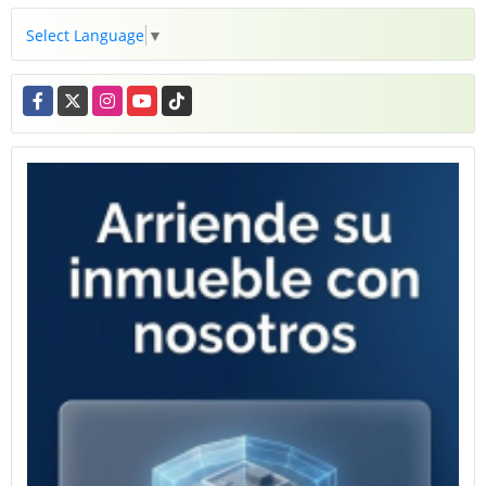
Select Language
▼
Facebook
X
Instagram
YouTube
TikTok