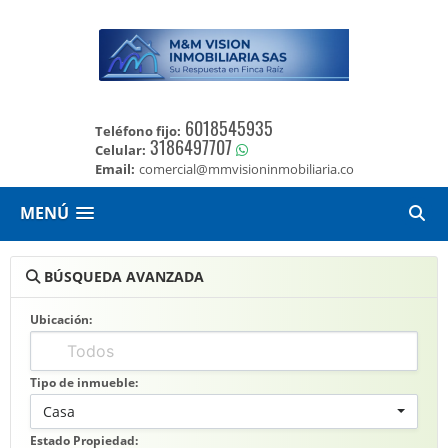
6018545935
Teléfono fijo:
3186497707
Celular:
Email:
comercial@mmvisioninmobiliaria.co
MENÚ
BÚSQUEDA AVANZADA
Ubicación:
Tipo de inmueble:
Casa
Estado Propiedad: