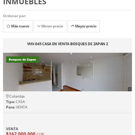
INMUEBLES
Ordenar por:
Más nuevo
Menor precio
Mayor precio
VHV-045 CASA EN VENTA BOSQUES DE ZAPAN 2
Bosques de Zapan
Colombia
Tipo:
CASA
Para:
VENTA
VENTA
$162.000.000
COP