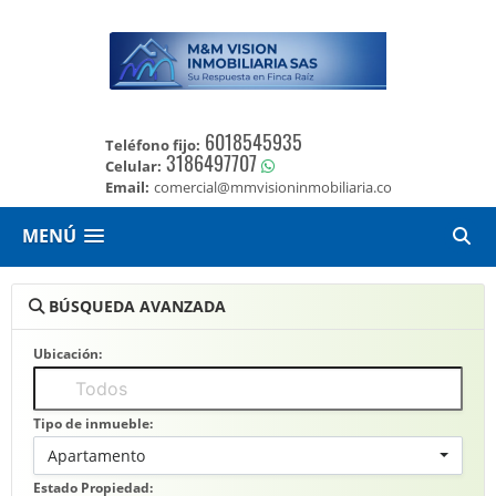
6018545935
Teléfono fijo:
3186497707
Celular:
Email:
comercial@mmvisioninmobiliaria.co
MENÚ
BÚSQUEDA AVANZADA
Ubicación:
Tipo de inmueble:
Apartamento
Estado Propiedad: