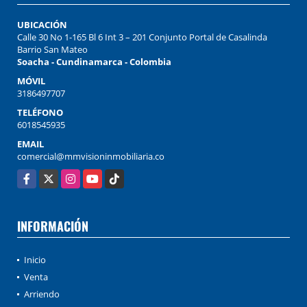
UBICACIÓN
Calle 30 No 1-165 Bl 6 Int 3 – 201 Conjunto Portal de Casalinda
Barrio San Mateo
Soacha - Cundinamarca - Colombia
MÓVIL
3186497707
TELÉFONO
6018545935
EMAIL
comercial@mmvisioninmobiliaria.co
Facebook
X
Instagram
YouTube
TikTok
INFORMACIÓN
Inicio
Venta
Arriendo