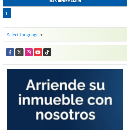
MÁS INFORMACIÓN
1
Select Language
▼
Facebook
X
Instagram
YouTube
TikTok