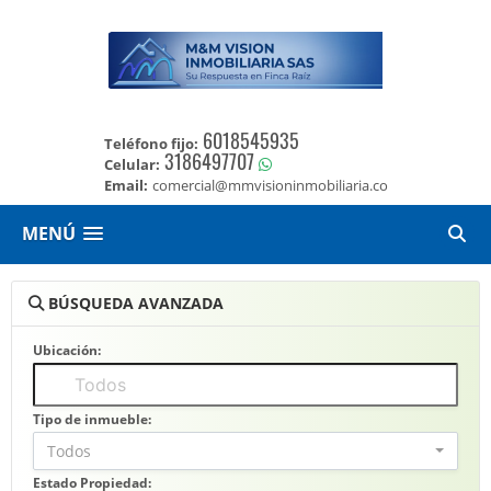
6018545935
Teléfono fijo:
3186497707
Celular:
Email:
comercial@mmvisioninmobiliaria.co
MENÚ
BÚSQUEDA AVANZADA
Ubicación:
Tipo de inmueble:
Todos
Estado Propiedad: