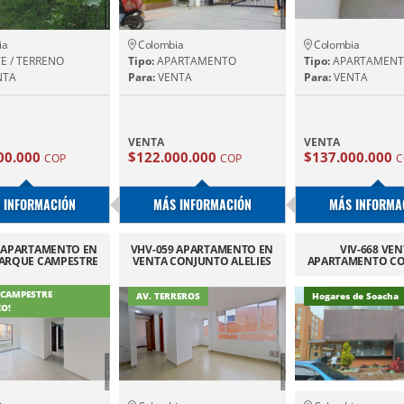
ia
Colombia
Colombia
E / TERRENO
Tipo:
APARTAMENTO
Tipo:
APARTAMEN
NTA
Para:
VENTA
Para:
VENTA
VENTA
VENTA
00.000
$122.000.000
$137.000.000
COP
COP
C
 INFORMACIÓN
MÁS INFORMACIÓN
MÁS INFORMA
5 APARTAMENTO EN
VHV-059 APARTAMENTO EN
VIV-668 VE
ARQUE CAMPESTRE
VENTA CONJUNTO ALELIES
APARTAMENTO C
ETAPA 4
TERREROS
EL TRIUNFO
 CAMPESTRE
AV. TERREROS
Hogares de Soacha
O!