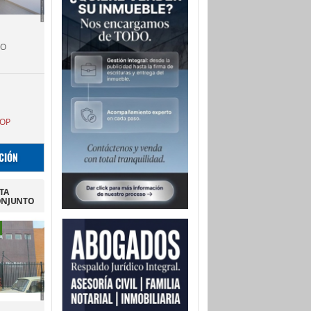
TO
OP
CIÓN
NTA
ONJUNTO
 I