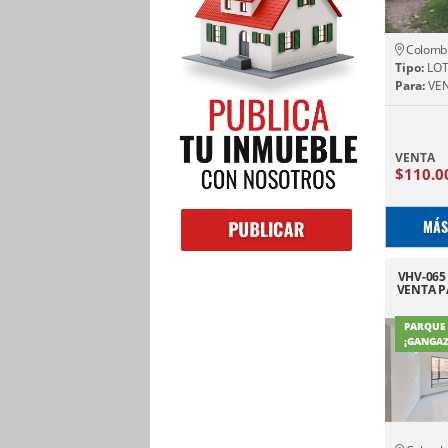
Colomb
Tipo:
LOT
Para:
VE
VENTA
$110.0
MÁS
VHV-06
VENTA P
PARQUE
¡GANGAZ