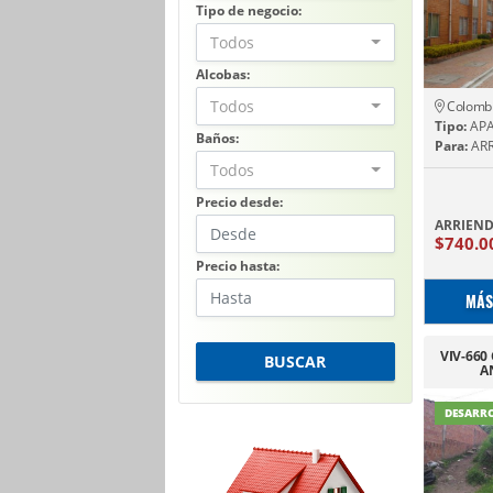
Tipo de negocio:
Todos
Alcobas:
Todos
Colomb
Tipo:
AP
Baños:
Para:
ARR
Todos
Precio desde:
ARRIEN
$740.0
Precio hasta:
MÁS
VIV-660
BUSCAR
A
T
DESARR