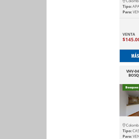
Colomb
Tipo:
AP
Para:
VE
VENTA
$145.0
MÁS
VHV-04
BOSQ
Bosques
Colomb
Tipo:
CA
Para:
VE