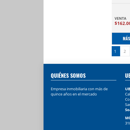
VENTA
$162.0
MÁS
1
2
QUIÉNES SOMOS
U
Empresa inmobiliaria con más de
UB
quince años en el mercado
Cal
Co
Sa
So
MÓ
31