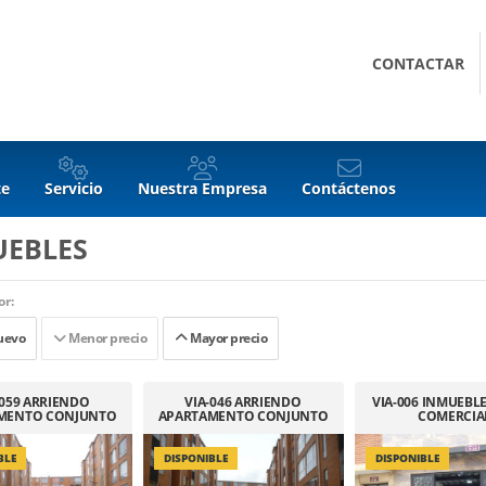
CONTACTAR
te
Servicio
Nuestra Empresa
Contáctenos
UEBLES
r:
uevo
Menor precio
Mayor precio
-059 ARRIENDO
VIA-046 ARRIENDO
VIA-006 INMUEBL
MENTO CONJUNTO
APARTAMENTO CONJUNTO
COMERCIA
EA CIUDAD VERDE
AZAFRAN
BLE
DISPONIBLE
DISPONIBLE