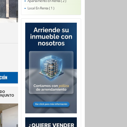
Apartamento En Renta ( 2 )
Local En Renta ( 1 )
CIÓN
NDO
ONJUNTO
N MATEO