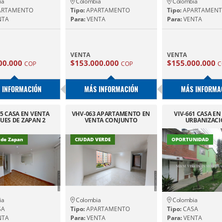
ia
Colombia
Colombia
ARTAMENTO
Tipo:
APARTAMENTO
Tipo:
APARTAMEN
NTA
Para:
VENTA
Para:
VENTA
VENTA
VENTA
00.000
$153.000.000
$155.000.000
COP
COP
C
 INFORMACIÓN
MÁS INFORMACIÓN
MÁS INFORMA
5 CASA EN VENTA
VHV-063 APARTAMENTO EN
VIV-661 CASA E
UES DE ZAPAN 2
VENTA CONJUNTO
URBANIZAC
MANZANO CIUDAD VERDE
PORTALEG
 de Zapan
CIUDAD VERDE
OPORTUNIDAD
ia
Colombia
Colombia
SA
Tipo:
APARTAMENTO
Tipo:
CASA
NTA
Para:
VENTA
Para:
VENTA