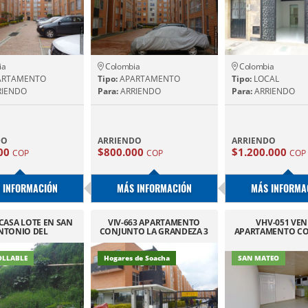
ia
Colombia
Colombia
ARTAMENTO
Tipo:
APARTAMENTO
Tipo:
LOCAL
IENDO
Para:
ARRIENDO
Para:
ARRIENDO
DO
ARRIENDO
ARRIENDO
00
$800.000
$1.200.000
COP
COP
COP
 INFORMACIÓN
MÁS INFORMACIÓN
MÁS INFORMA
 CASA LOTE EN SAN
VIV-663 APARTAMENTO
VHV-051 VE
NTONIO DEL
CONJUNTO LA GRANDEZA 3
APARTAMENTO C
EQUENDAMA
HOGARES DE SOACHA
YERBABUENA SA
OLLABLE
Hogares de Soacha
SAN MATEO