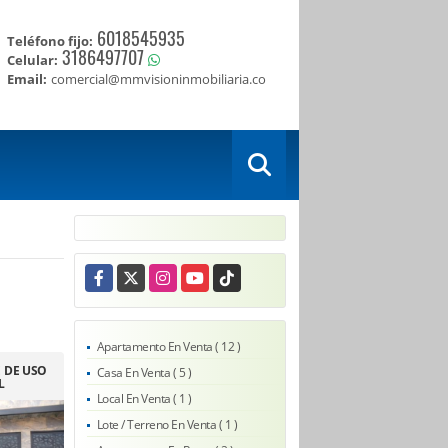
6018545935
Teléfono fijo:
3186497707
Celular:
Email:
comercial@mmvisioninmobiliaria.co
Facebook
X
Instagram
YouTube
TikTok
Apartamento En Venta ( 12 )
E DE USO
Casa En Venta ( 5 )
L
Local En Venta ( 1 )
Lote / Terreno En Venta ( 1 )