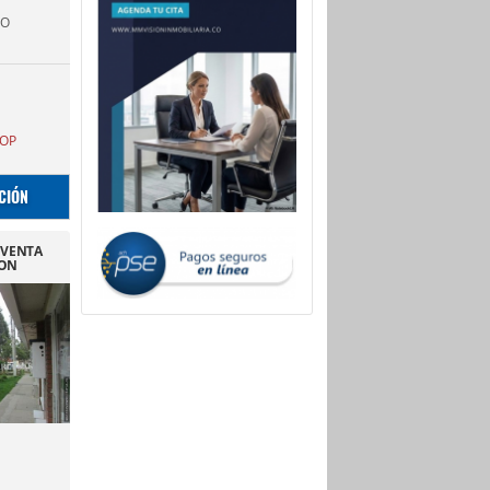
TO
OP
CIÓN
N VENTA
ION
RE