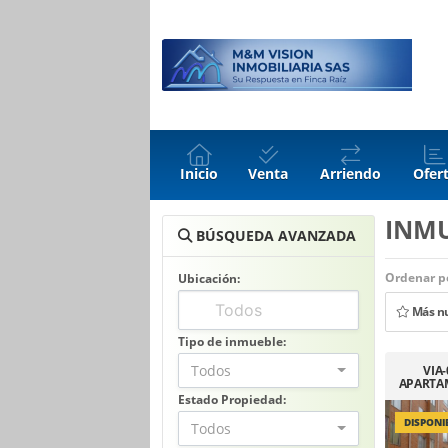
Inicio
Venta
Arriendo
Ofer
INM
BÚSQUEDA AVANZADA
Ordenar po
Ubicación:
Más n
Tipo de inmueble:
Todos
VIA
APARTA
ORQUID
Estado Propiedad:
DISPONI
Todos