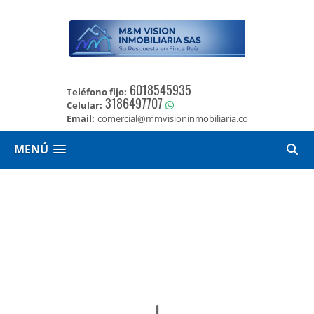
6018545935
Teléfono fijo:
3186497707
Celular:
Email:
comercial@mmvisioninmobiliaria.co
MENÚ