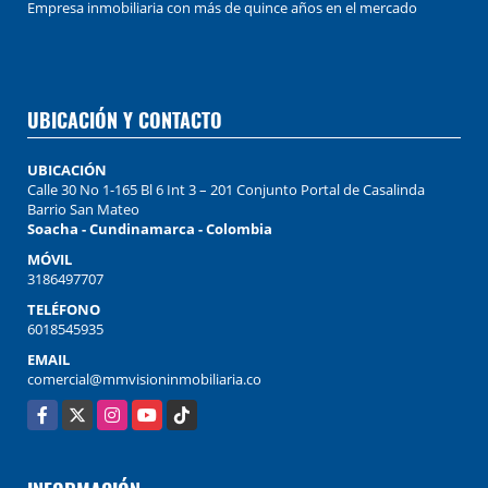
Empresa inmobiliaria con más de quince años en el mercado
UBICACIÓN Y CONTACTO
UBICACIÓN
Calle 30 No 1-165 Bl 6 Int 3 – 201 Conjunto Portal de Casalinda
Barrio San Mateo
Soacha - Cundinamarca - Colombia
MÓVIL
3186497707
TELÉFONO
6018545935
EMAIL
comercial@mmvisioninmobiliaria.co
Facebook
X
Instagram
YouTube
TikTok